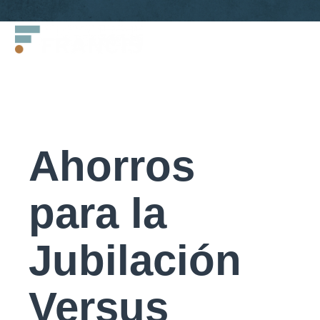
Saltar
Francis
al
LLC.
contenido
Ahorros
para la
Jubilación
Versus