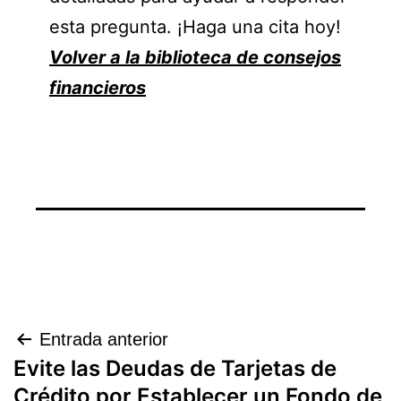
esta pregunta. ¡Haga una cita hoy!
Volver a la biblioteca de consejos
financieros
Navegación
Entrada anterior
Evite las Deudas de Tarjetas de
de
Crédito por Establecer un Fondo de