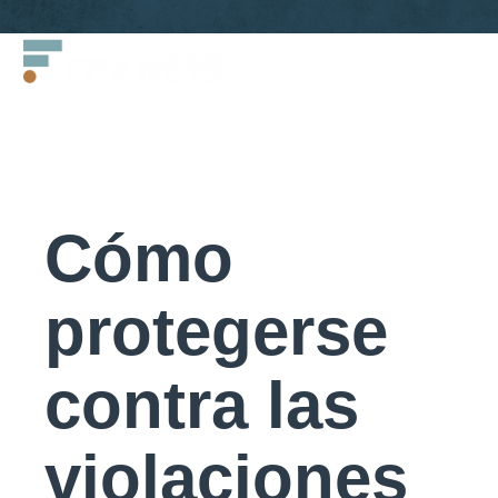
Saltar
Francis
al
LLC.
contenido
Cómo
protegerse
contra las
violaciones