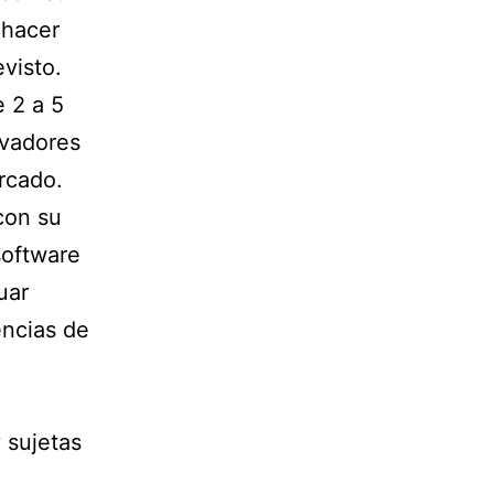
 hacer
visto.
 2 a 5
rvadores
rcado.
con su
software
uar
ncias de
 sujetas