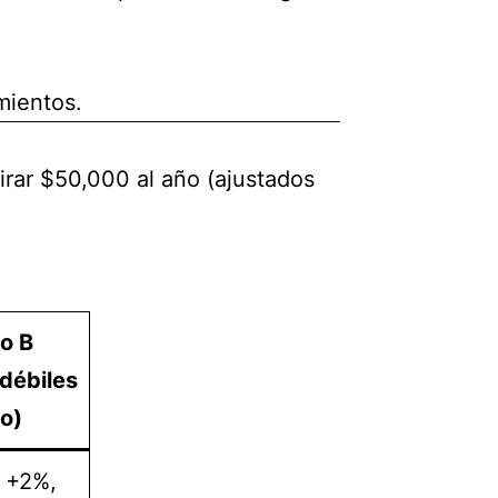
mientos.
ar $50,000 al año (ajustados
o B
débiles
io)
, +2%,