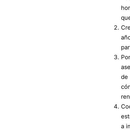
hor
que
Cre
año
par
Pon
ase
de 
cóm
ren
Coo
est
a i