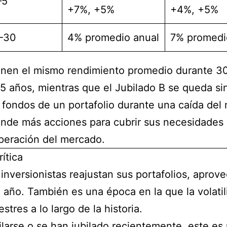
–5
+7%, +5%
+4%, +5%
–30
4% promedio anual
7% promedi
enen el mismo rendimiento promedio durante 30 
5 años, mientras que el Jubilado B se queda sin
ar fondos de un portafolio durante una caída del
vende más acciones para cubrir sus necesidade
uperación del mercado.
ítica
nversionistas reajustan sus portafolios, aprove
mo año. También es una época en la que la volat
tres a lo largo de la historia.
ilarse o se han jubilado recientemente, este es