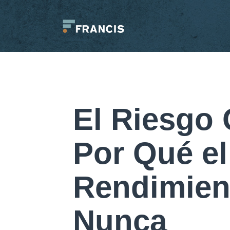
Saltar
al
contenido
Francis
LLC.
El Riesgo 
Por Qué el
Rendimien
Nunca