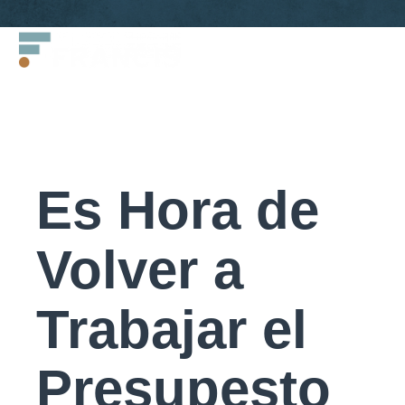
Saltar
Francis
al
LLC.
contenido
Es Hora de
Volver a
Trabajar el
Presupesto