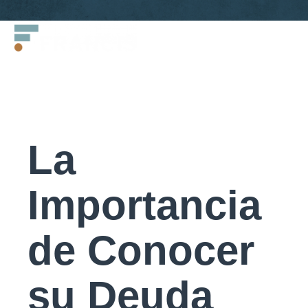
Saltar
Francis
al
LLC.
contenido
La
Importancia
de Conocer
su Deuda