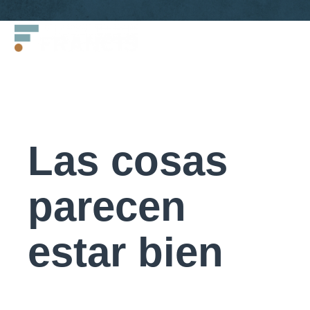
Saltar
Francis
al
LLC.
contenido
Las cosas
parecen
estar bien