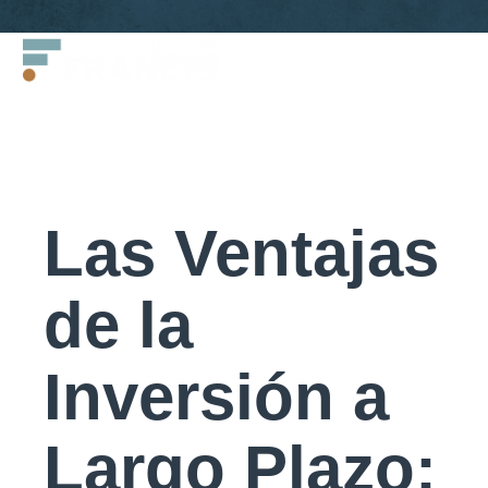
Saltar
Francis
al
LLC.
contenido
Las Ventajas
de la
Inversión a
Largo Plazo: