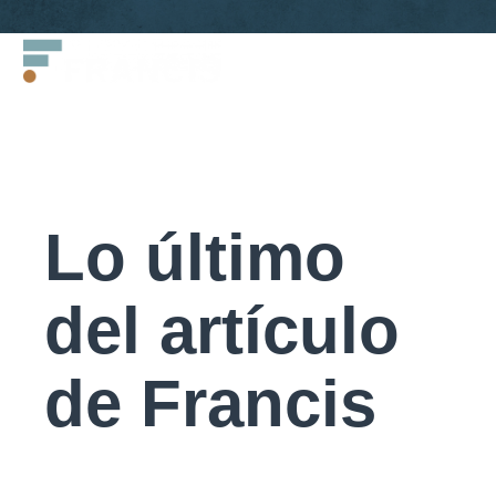
Saltar
Francis
al
LLC.
contenido
Lo último
del artículo
de Francis