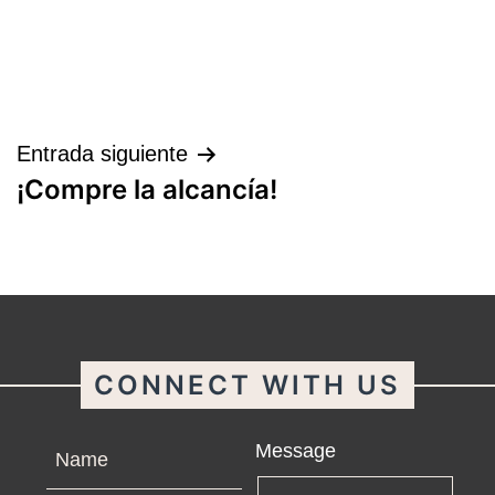
Navegación
Entrada siguiente
¡Compre la alcancía!
de
entradas
CONNECT WITH US
Name
Message