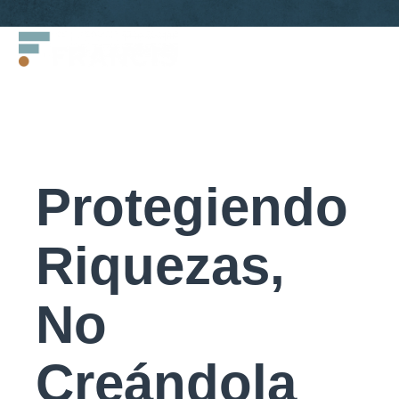
Saltar
Francis
al
LLC.
contenido
Protegiendo
Riquezas,
No
Creándola