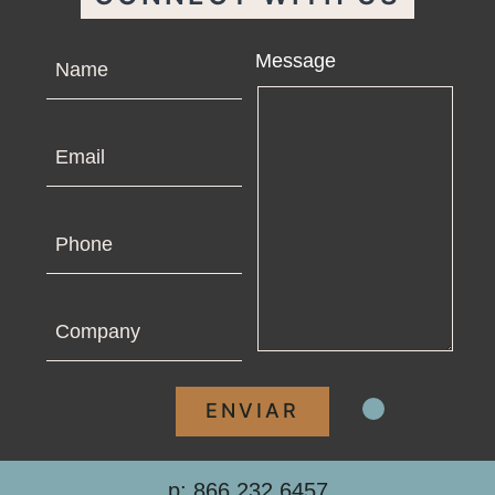
Name
Message
Email
Phone
Company
p: 866.232.6457