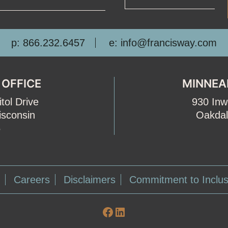
p: 866.232.6457
e: info@francisway.com
 OFFICE
MINNEA
tol Drive
930 In
isconsin
Oakdal
5
Careers
Disclaimers
Commitment to Inclus
Facebook
LinkedIn