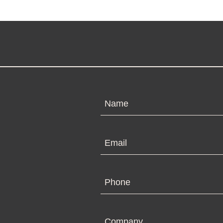
entradas
N
Em
Ph
Co