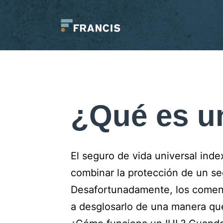
Saltar
al
contenido
Francis
LLC.
¿Qué es u
El seguro de vida universal inde
combinar la protección de un seg
Desafortunadamente, los coment
a desglosarlo de una manera que