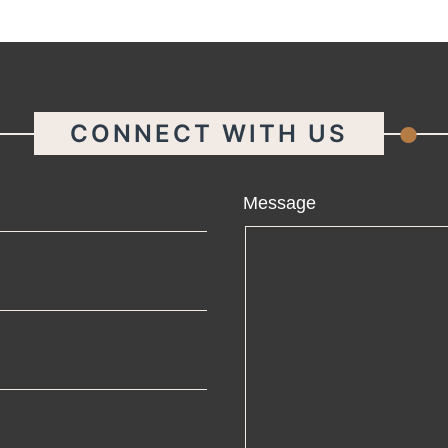
.
CONNECT WITH US
ame
Message
ail
one
mpany