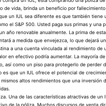
compra un IUL, está comprando una póliza de 
 de vida, brinda un beneficio por fallecimiento
 que un IUL sea diferente es que también tiene
 como el S&P 500. Usted paga sus primas y una p
 un año renovable anualmente. La prima de esta 
ntará a medida que envejezca, lo que dejará un
stina a una cuenta vinculada al rendimiento de un
or en efectivo podría aumentar. La mayoría de l
 así como un piso para protegerlo de perder d
 es que un IUL ofrece el potencial de crecimient
 mismos altos rendimientos que una inversión d
idas.
a. Una de las características atractivas de un 
tivo de la póliza. Muchos discursos de venta di