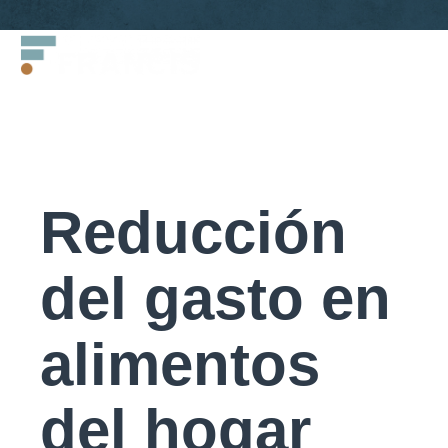
Saltar
Francis
al
LLC.
contenido
Reducción
del gasto en
alimentos
del hogar