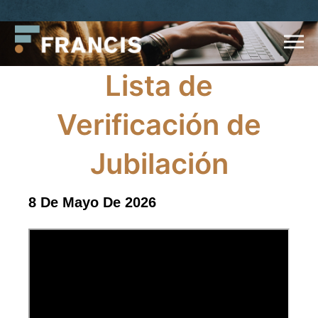
Saltar
Francis
al
LLC.
contenido
Lista de
Verificación de
Jubilación
8 De Mayo De 2026