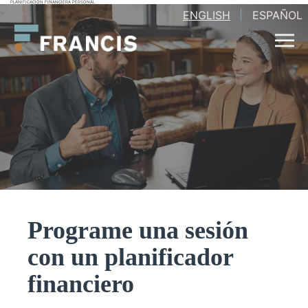
PLANIFICACIÓN FINANCIERA PERSONAL
Saltar
ENGLISH
ESPAÑOL
Francis
al
LLC.
contenido
Programe una sesión
con un planificador
financiero